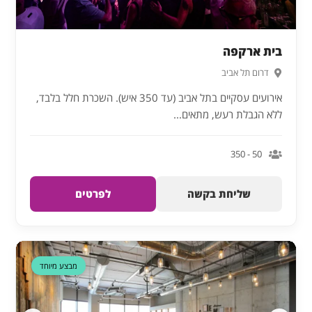
בית ארקפה
דרום תל אביב
אירועים עסקיים בתל אביב (עד 350 איש). השכרת חלל בלבד,
ללא הגבלת רעש, מתאים...
50 - 350
שליחת בקשה
לפרטים
דקה 90
מבצע מיוחד