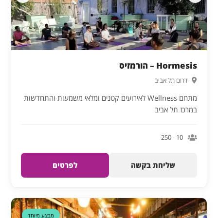
Hormesis – הורמזיס
דרום תל אביב
מתחם Wellness לאירועים קטנים ומלאי משמעות והתחדשות
במרכז תל אביב
10 - 250
שליחת בקשה
לפרטים
דקה 90
מבצע מיוחד