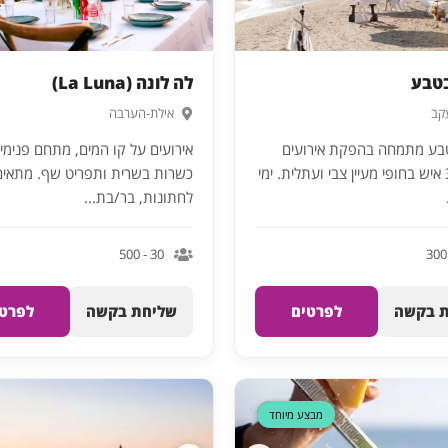
בטבע
לה לונה (La Luna)
עקב
אילת-הערבה
טבע מתמחה בהפקת אירועים
אירועים על קו המים, מתחם פנימי ו
לעד 300 איש בחופי מעיין צבי ועתלית. ימי
כשרות בשרית ותפריט שף. מתאים
לחתונות, בר/בת...
30 - 500
 בקשה
לפרטים
שליחת בקשה
לפרטי
דקה 90
מבצע מיוחד