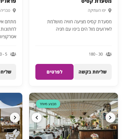
מסעדת קסיס
פראליה
יפו העתיקה
טבריה-
מסעדת קסיס מציעה חוויה מושלמת
מתחם איר
לאירועים מול הים ביפו עם חניה
לחתונות, 
אטרקציות,
5 - 500
30 - 180
שליחת בקשה
לפרטים
שליחת
דקה 90
מבצע מיוחד