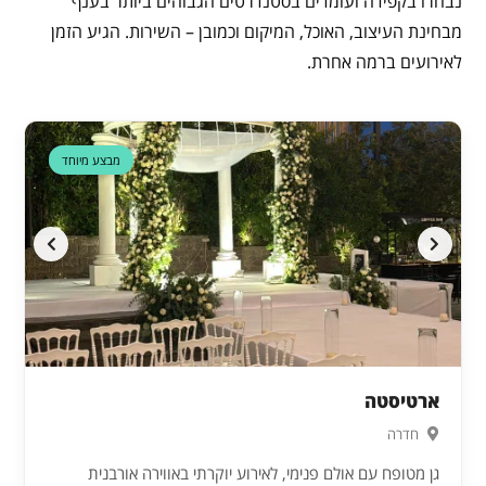
נבחרו בקפידה ועומדים בסטנדרטים הגבוהים ביותר בענף
מבחינת העיצוב, האוכל, המיקום וכמובן – השירות. הגיע הזמן
לאירועים ברמה אחרת.
דקה 90
מבצע מיוחד
ארטיסטה
חדרה
גן מטופח עם אולם פנימי, לאירוע יוקרתי באווירה אורבנית