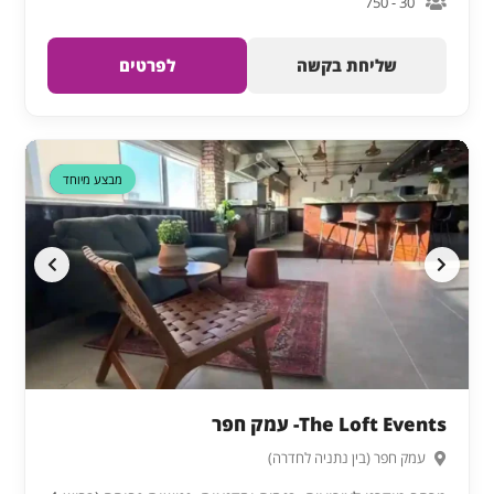
30 - 750
שליחת בקשה
לפרטים
דקה 90
מבצע מיוחד
The Loft Events- עמק חפר
עמק חפר (בין נתניה לחדרה)