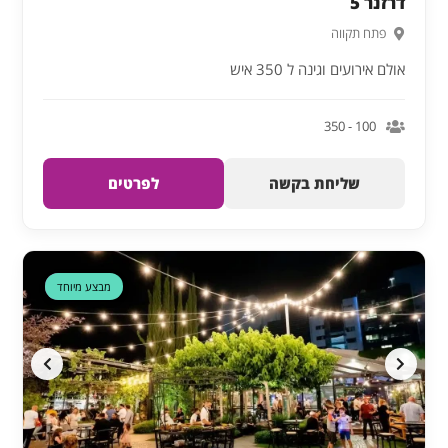
דרזנר 5
פתח תקווה
אולם אירועים וגינה ל 350 איש
100 - 350
שליחת בקשה
לפרטים
דקה 90
מבצע מיוחד