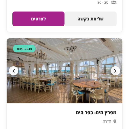
20 - 80
שליחת בקשה
לפרטים
דקה 90
מבצע מיוחד
מפרץ הים- כפר הים
חדרה