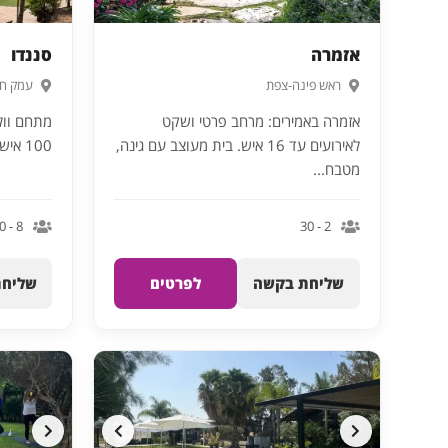
אזמרה
סננדו
ראש פינה-צפת
עמק חפ
אזמרה באמירים: מרחב פרטי ושקט
מתחם וולנ
לאירועים עד 16 איש. בית מעוצב עם גינה,
100 איש בחופית, עמק חפר
מטבח...
8 - 100
2 - 30
שליחת בקשה
לפרטים
שליחת