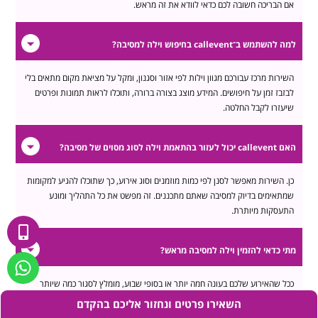
אם הבריכה חשובה לכם כדאי לוודא את זה מראש.
למה להשתמש ב־callevent בחיפוש וילה למסיבה?
השירות מרכז עבורכם מגוון וילות לפי אזור וסגנון, ומקל על מציאת מקום מתאים בלי
לבזבז זמן על חיפושים. המידע מוצג בצורה ברורה, ותוכלו לראות תמונות ופרטים
שיעזרו לקבל החלטה.
האם callevent יכול לעזור בהתאמת וילה לסוג מסוים של מסיבה?
כן. השירות מאפשר לסנן לפי כמות מוזמנים וסוג אירוע, כך שתוכלו להגיע למקומות
שמתאימים בדיוק למסיבה שאתם מתכננים. זה מפשט את כל התהליך ומונע
התעסקות מיותרת.
מתי כדאי להזמין וילה למסיבה מראש?
ככל שהאירוע שלכם בעונה חמה יותר או בסופי שבוע, מומלץ לסגור כמה שיותר
מוקדם. כך מגדילים את הסיכוי למצוא וילה פנויה שמתאימה לצרכים שלכם.
השאירו פרטים ונחזור אליכם בהקדם