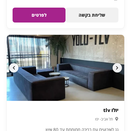
שליחת בקשה
לפרטים
יולו tlv
תל אביב- יפו
גג לאירועים עם בריכה מחוממת עד 80 איש