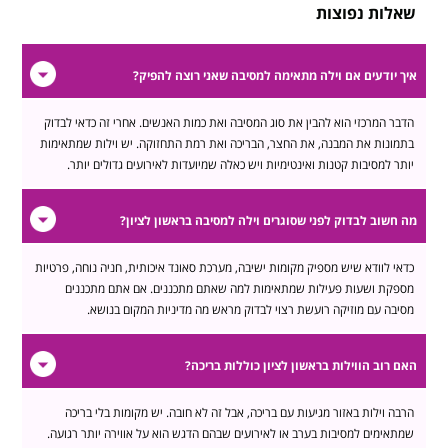
שאלות נפוצות
איך יודעים אם וילה מתאימה למסיבה שאני רוצה להפיק?
הדבר המרכזי הוא להבין את סוג המסיבה ואת כמות האנשים. אחרי זה כדאי לבדוק
בתמונות את המבנה, את החצר, הבריכה ואת רמת התחזוקה. יש וילות שמתאימות
יותר למסיבות קטנות ואינטימיות ויש כאלה שמיועדות לאירועים גדולים יותר.
מה חשוב לבדוק לפני שסוגרים וילה למסיבה בראשון לציון?
כדאי לוודא שיש מספיק מקומות ישיבה, מערכת סאונד איכותית, חניה נוחה, פרטיות
מספקת ושעות פעילות שמתאימות למה שאתם מתכננים. אם אתם מתכננים
מסיבה עם מוזיקה רועשת רצוי לבדוק מראש מה מדיניות המקום בנושא.
האם רוב הווילות בראשון לציון כוללות בריכה?
הרבה וילות באזור מגיעות עם בריכה, אבל זה לא חובה. יש מקומות בלי בריכה
שמתאימים למסיבות בערב או לאירועים שבהם הדגש הוא על אווירה יותר רגועה.