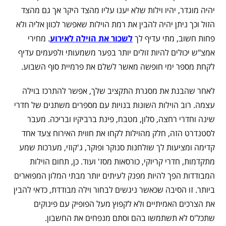
יהיה מוגדר, יהיו וילות שלא יענו עליו מהצד היקר אך גם מהצד
הזול וכך ניתן יהיה להבין את רמת הוילות שאפשר לכוון אליה ולא
פחות חשוב, מתי עדיף לך
לשכור את הוילה לאירוע
. מחירי
אמצ"ש יכולים להיות זולים יותר בפער משמעותי ולפעמים עדיף
לקחת מספר ימי חופשה מאשר לשלם את פרמיית סוף השבוע.
לאחר שהבנת את מסגרת התקציב שלך, אפשר להתרכז בוילה
עצמה. רוב הוילות השונות בנויות עם מספרים משתנים של חדרי
שינה וחדרי רחצה, סלון, מטבח, פינת ברביקיו ובריכה. מעבר
לסטנדרט הזה, חלק מהוילות לקחו את חווית האירוח צעד אחד
קדימה ומציעות לך שולחנות סנוקר ופוקר, ג'קוזי, מערכות שמע
מתקדמות, חדרי קריוקי, כורסאות מסז' ועוד. כן, תחום הוילות
המבודדות הפך להיות מפנק לעיתים יותר מבתי המלון המפוארים
ביותר. זו הסיבה שכאשר ניגשים לבחור וילה מבודדת, כדאי להבין
את הצרכים האמיתיים ולא לקפוץ מעל הפופיק עם פינוקים
שתכל'ס לא תשתמשו בהם וסתם מנפחים את החשבון.