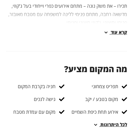
כירו – את משק נונה – מתחם אירועים כפרי וייחודי בעל ג’קוזי,
דשאה רחבה, מתחם פנימי ללינה למשפחה עם מטבח מאובזר,
נימי וחיצוני, ג’קוזי חיצוני ופנימי.
רא עוד
מקום מושלם לאירועים קטנים עד 150 מוזמנים
מקום ניתן לעשות אירועים מגוונים החל ממסיבות רווקות, ימי
ולדת, בר מצווה, חתונות קטנות, אירועים עסקיים ועוד..
ה המקום מציע?
בירורים:
03-3035060
תפריט צמחוני
חניה בקרבת המקום
מקום בטבע / יקב
גישה לנכים
אירוע תחת כיפת השמיים
מקום עם עמדת מטבח
כל היתרונות