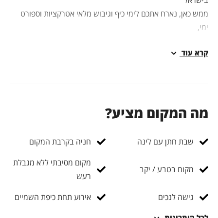
ישראל
מש כאן, נארח אתכם לימי כיף וגיבוש מלאי אטרקציות וספורט
מי,
ירועי חברה ואירועים פרטיים מלאי טבע, ספורט וחוויה על שפת
רא עוד
ים בחוף היפה בישראל. ברוכים הבאים לחופש.
מקום מחולק למספר איזורים:
ה המקום מציע?
שנו את המתחם עם המדשאה להופעות, אירועים, חתונות, בר
צווה ואירועי חברה
שבת חתן עם לינה
חניה בקרבת המקום
מתחם על החוף, הזולה עם האוכל, פינות הישיבה, הקוקוסים,
מנגו והפינוקים בישיבה הנמוכה מול הים לכל מגוון השלם של
מקום מסיבתי ללא מגבלת
מקום בטבע / יקב
אירועים
רעש
גישה לנכים
אירוע תחת כיפת השמיים
אטרקציות. מה לא! יש סירות טורנדו שתוכלו להרגיש כמו בחול,
אפים, גלשנים ועוד מלא אפשרויות
כל היתרונות