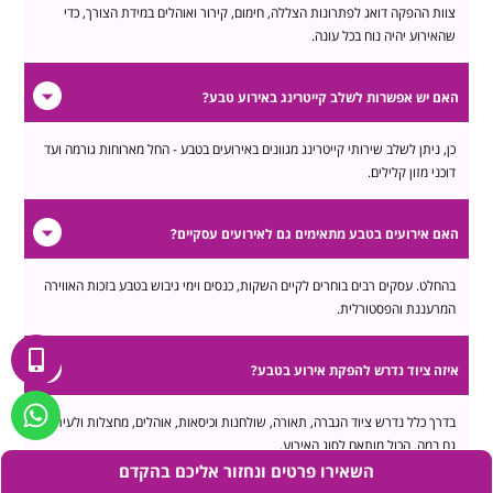
צוות ההפקה דואג לפתרונות הצללה, חימום, קירור ואוהלים במידת הצורך, כדי
שהאירוע יהיה נוח בכל עונה.
האם יש אפשרות לשלב קייטרינג באירוע טבע?
כן, ניתן לשלב שירותי קייטרינג מגוונים באירועים בטבע - החל מארוחות גורמה ועד
דוכני מזון קלילים.
האם אירועים בטבע מתאימים גם לאירועים עסקיים?
בהחלט. עסקים רבים בוחרים לקיים השקות, כנסים וימי גיבוש בטבע בזכות האווירה
המרעננת והפסטורלית.
איזה ציוד נדרש להפקת אירוע בטבע?
בדרך כלל נדרש ציוד הגברה, תאורה, שולחנות וכיסאות, אוהלים, מחצלות ולעיתים
גם במה. הכול מותאם לסוג האירוע.
השאירו פרטים ונחזור אליכם בהקדם