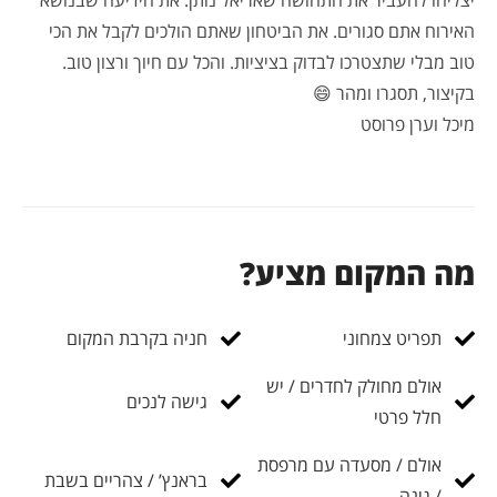
יצליחו להעביר את התחושה שאריאל נותן. את הידיעה שבנושא
האירוח אתם סגורים. את הביטחון שאתם הולכים לקבל את הכי
טוב מבלי שתצטרכו לבדוק בציציות. והכל עם חיוך ורצון טוב.
בקיצור, תסגרו ומהר 😄
מיכל וערן פרוסט
מה המקום מציע?
תפריט צמחוני
חניה בקרבת המקום
אולם מחולק לחדרים / יש
גישה לנכים
חלל פרטי
אולם / מסעדה עם מרפסת
בראנץ’ / צהריים בשבת
/ גינה