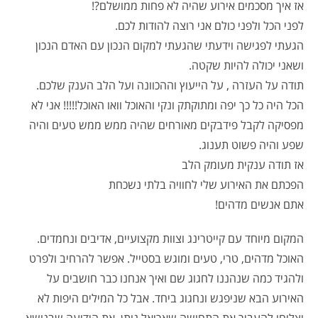
אז איך מסכמים אירוע שהיה לא פחות ממושלם?!
לפני הכל ולפני כולם אני רוצה להודות לכם.
הגעתי לפגישה וידעתי שהגעתי למקום הנכון עם האדם הנכון
ושאני יכולה להיות שקטה.
תודה על העזרה , על הייעוץ וההכוונה ועל הלב הענק שלכם.
הכל היה כל כך יפה ומתוקתק ונקי והאוכל וואו האוכל!!!!! אני לא
מפסיקה לקבל פידבקים מאורחים שהיה ממש ממש טעים והיה
שפע והיה פשוט תענוג.
אז תודה ענקית מעומק הלב
הפכתם את האירוע שלי לחוויה בלתי נשכחת
אתם אנשים מדהים!
המקום מיוחד עם קייטרינג וצוות מקצועיים, אדיבים ונחמדים.
האוכל מדהים, טרי, טעים ומוגש בסטייל. אפשר להרחיב ולפרט
ולהגיד כמה שנהננו לחגוג שם ואיך אנחנו כבר חושבים על
האירוע הבא שניפגש ונחגוג ביחד. אבל כל המילים היפות לא