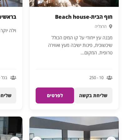
חוף הבית-Beach house
בראשית
הרצליה
וילה יוקרתי
מבנה עץ ייחודי על קו המים הכולל
שיכשוכית, פינות ישיבה מעץ ואווירה
טרופית. המקום...
10 - 250
בכל 
שליחת בקשה
לפרטים
שליחת