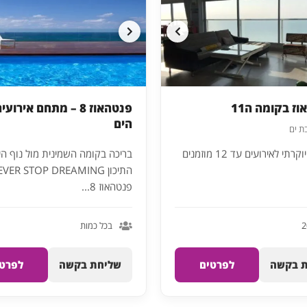
ז בקומה ה11
פנטהאוז 8 – מתחם אירוע
הים
בת ים
פנטהאוז יוקרתי לאירועים עד 12 מוזמנים
בריכה בקומה השמינית מול נוף הי
התיכון VER STOP DREAMING
פנטהאוז 8...
בכל כמות
 בקשה
לפרטים
שליחת בקשה
לפרטי