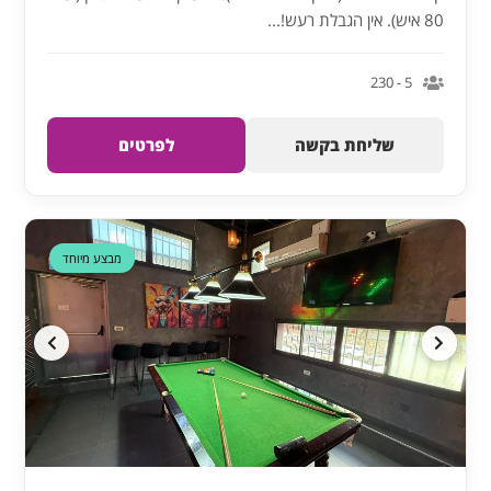
80 איש). אין הגבלת רעש!...
5 - 230
שליחת בקשה
לפרטים
דקה 90
מבצע מיוחד