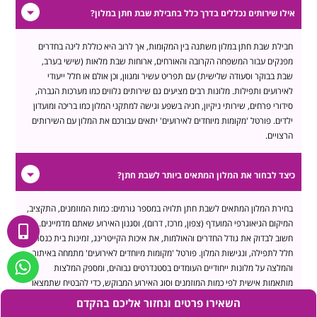
אילו שירותים נכללים בדרך כלל בחבילת שבת חתן במלון?
חבילת שבת חתן במלון משתנה בין המקומות, אך לרוב היא כוללת לינה בחדרים
מפנקים עבור המשפחה הקרובה והאורחים, ארוחות שבת מלאות (שישי בערב,
שבת בבוקר וסעודה שלישית) עם תפריט עשיר ומגוון, וכן אולם או חלל ייעודי
לאירועים ותפילות. מלונות רבים מציעים גם שירותים נלווים כמו מערכות הגברה,
סידורי פרחים, שירותי ניקיון, חניה בשפע וגישה למתקני המלון כמו בריכה ומועדון
ילדים. פורטל 'מקומות מיוחדים לאירועים' יתאים עבורכם את המלון עם השירותים
הרצויים.
כיצד לבחור את המלון המתאים ביותר לשבת חתן?
בחירת המלון המתאים לשבת חתן תלויה במספר גורמים: כמות המוזמנים, התקציב,
המיקום הגיאוגרפי המועדף (צפון, מרכז, דרום), וסגנון האירוע שאתם מדמיינים.
חשוב לבדוק את גודל החדרים והאולמות, את איכות הקייטרינג, זמינות בית כנסת או
חלל לתפילה, ונגישות המלון. פורטל 'מקומות מיוחדים לאירועים' מתמחה באיתור
והמלצה על מלונות ייחודיים העומדים בסטנדרטים גבוהים, ומספק המלצות
מותאמות אישית לפי כמות המוזמנים וסוג האירוע המבוקש, כדי להבטיח שתמצאו
את המקום המושלם.
השאירו פרטים ונחזור אליכם בהקדם