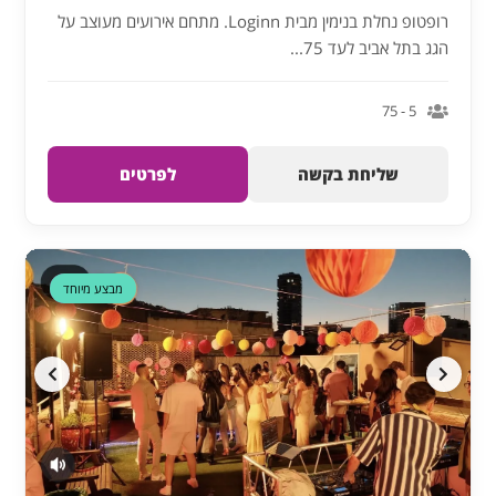
רופטופ נחלת בנימין מבית Loginn. מתחם אירועים מעוצב על
הגג בתל אביב לעד 75...
5 - 75
שליחת בקשה
לפרטים
דקה 90
מבצע מיוחד