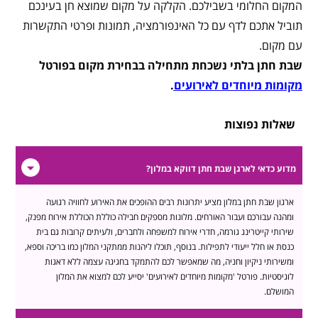
המקום החלומי בשבילכם. הקלקה על מקום שמוצא חן בעינכם
תוביל אתכם לדף עם כל האינפורמציה, תמונות ופרטי התקשרות
עם מקום.
שבת חתן בלתי נשכחת מתחילה בבחירת מקום בפורטל
מקומות מיוחדים לאירועים
.
שאלות נפוצות
מדוע כדאי לארגן שבת חתן דווקא במלון?
ארגון שבת חתן במלון מציע יתרונות רבים ההופכים את האירוע לחוויה רגועה
ומהנה עבורכם ועבור האורחים. מלונות מספקים חבילה כוללת הכוללת אירוח מפנק,
שירותי קייטרינג גורמה, חדרי אירוח למשפחה ולחברים, ולעיתים קרובות גם בית
כנסת או חלל ייעודי לתפילות. בנוסף, תוכלו ליהנות ממתקני המלון כמו בריכה וספא,
ומשירותי ניקיון וחניה, מה שמאפשר לכם להתמקד בחגיגה עצמה ללא דאגות
לוגיסטיות. פורטל 'מקומות מיוחדים לאירועים' יסייע לכם למצוא את המלון
המושלם.