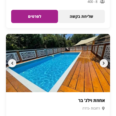
8 - 400
שליחת בקשה
לפרטים
אחוזת וילג’ בר
רחובות -גדרה