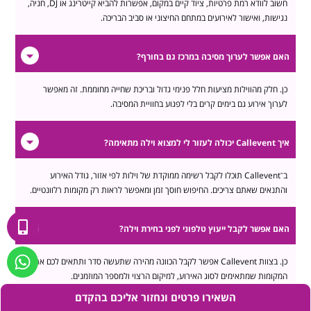
חשוב לוודא רמת פרטיות, ציוד קיים במקום, אפשרות להביא קייטרינג או DJ, חניה,
נגישות, ואישור לאירועים במתחם החיצוני או סביב הבריכה.
האם אפשר לערוך מסיבה במרכז גם בחורף?
כן. חלק מהווילות מציעות חלל פנימי גדול ובריכת שחייה מחוממת. זה מאפשר
לערוך אירוע גם בימים קרים בלי לפגוע בחוויית המסיבה.
איך Callevent יכולה לעזור לי למצוא וילה מתאימה?
ב־Callevent תוכלו לקבל רשימה ממוקדת של וילות לפי אזור, גודל האירוע
והתנאים שאתם צריכים. החיפוש חוסך זמן ומאפשר לראות רק מקומות רלוונטיים.
האם אפשר לקבל ייעוץ טלפוני לפני בחירת וילה?
כן. בצוות Callevent אפשר לקבל הכוונה מהירה שתעשה סדר ותתאים לכם את
המקומות שמתאימים לסוג האירוע, למיקום הרצוי ולמספר המוזמנים.
השאירו פרטים ונחזור אליכם בהקדם