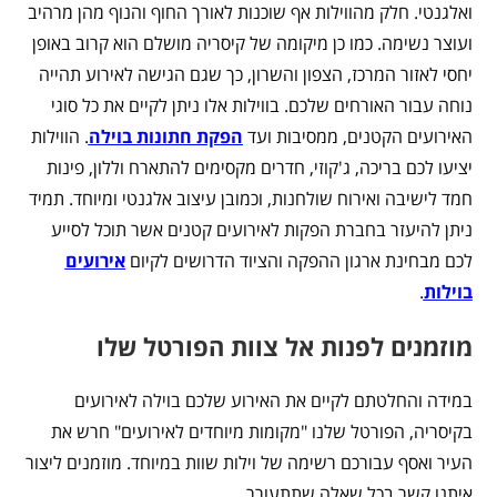
ואלגנטי. חלק מהווילות אף שוכנות לאורך החוף והנוף מהן מרהיב
ועוצר נשימה. כמו כן מיקומה של קיסריה מושלם הוא קרוב באופן
יחסי לאזור המרכז, הצפון והשרון, כך שגם הגישה לאירוע תהייה
נוחה עבור האורחים שלכם. בווילות אלו ניתן לקיים את כל סוגי
האירועים הקטנים, ממסיבות ועד
הפקת חתונות בוילה
. הווילות
יציעו לכם בריכה, ג'קוזי, חדרים מקסימים להתארח וללון, פינות
חמד לישיבה ואירוח שולחנות, וכמובן עיצוב אלגנטי ומיוחד. תמיד
ניתן להיעזר בחברת הפקות לאירועים קטנים אשר תוכל לסייע
לכם מבחינת ארגון ההפקה והציוד הדרושים לקיום
אירועים
בוילות
.
מוזמנים לפנות אל צוות הפורטל שלו
במידה והחלטתם לקיים את האירוע שלכם בוילה לאירועים
בקיסריה, הפורטל שלנו "מקומות מיוחדים לאירועים" חרש את
העיר ואסף עבורכם רשימה של וילות שוות במיוחד. מוזמנים ליצור
איתנו קשר בכל שאלה שתתעורר.