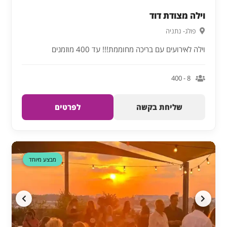
וילה מצודת דוד
פולג- נתניה
וילה לאירועים עם בריכה מחוממת!!! עד 400 מוזמנים
8 - 400
שליחת בקשה
לפרטים
דקה 90
מבצע מיוחד