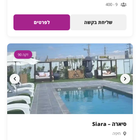
9 - 400
שליחת בקשה
לפרטים
דקה 90
סיארה – Siara
חיפה