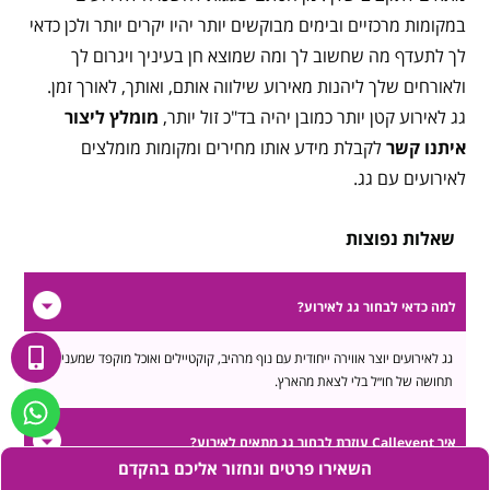
במקומות מרכזיים ובימים מבוקשים יותר יהיו יקרים יותר ולכן כדאי
לך לתעדף מה שחשוב לך ומה שמוצא חן בעיניך ויגרום לך
ולאורחים שלך ליהנות מאירוע שילווה אותם, ואותך, לאורך זמן.
גג לאירוע קטן יותר כמובן יהיה בד"כ זול יותר,
מומלץ ליצור
איתנו קשר
לקבלת מידע אותו מחירים ומקומות מומלצים
לאירועים עם גג.
שאלות נפוצות
למה כדאי לבחור גג לאירוע?
גג לאירועים יוצר אווירה ייחודית עם נוף מרהיב, קוקטיילים ואוכל מוקפד שמעניקים
תחושה של חו״ל בלי לצאת מהארץ.
איך Callevent עוזרת לבחור גג מתאים לאירוע?
השאירו פרטים ונחזור אליכם בהקדם