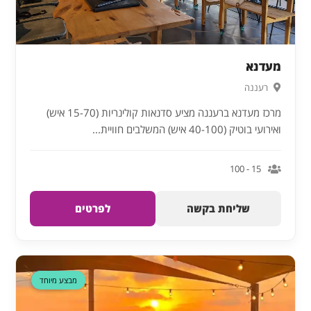
מעדנא
רעננה
מרכז מעדנא ברעננה מציע סדנאות קולינריות (15-70 איש)
ואירועי בוטיק (40-100 איש) המשלבים חוויית...
15 - 100
שליחת בקשה
לפרטים
דקה 90
מבצע מיוחד