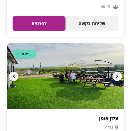
5 - 20
שליחת בקשה
לפרטים
דקה 90
מבצע מיוחד
עידן אופן
גדרה