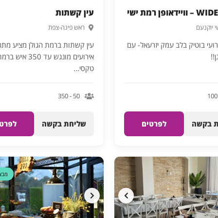
דאופן רמת ישי
עין קשתות
י יוקנעם
ראש פינה-צפת
ועי בוטיק בלב עמק יזרעאל- עם
עין קשתות ברמת הגולן מציע מת
!!
אירועים מונגש עד 350 
טקסי...
50 - 350
 בקשה
לפרטים
שליחת בקשה
לפרטי
מבצ