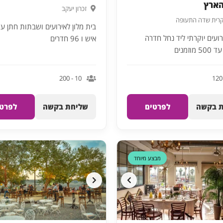
הארץ
זכרון יעקב
רית שדה התעופה
עים יוקרתי ליד נחל חדרה
איש ו 96 חדרים
וזמנים
10 - 200
 בקשה
לפרטים
שליחת בקשה
לפרטי
דקה 90
מבצע מיוחד