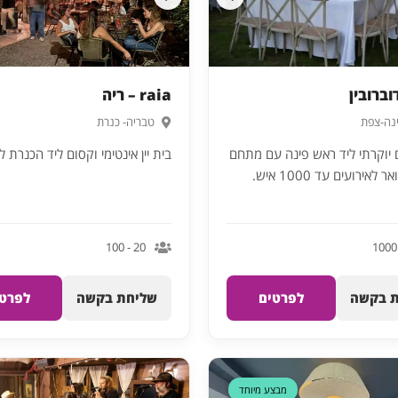
וברובין
raia – ריה
נה-צפת
טבריה- כנרת
ם יוקרתי ליד ראש פינה עם מתחם
בית יין אינטימי וקסום ליד הכנרת ל
לאירועים עד 1000 איש.
20 - 100
 בקשה
לפרטים
שליחת בקשה
לפרטי
דקה 90
מבצע מיוחד