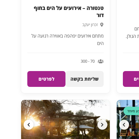
טנטורה – אירועים על הים בחוף
דור
זכרון יעקב
חם
מתחם אירועים יפהפה באווירה רגועה על
איש ברמת הגולן.
הים
70 - 300
ם
שליחת בקשה
לפרטים
ע מיוחד