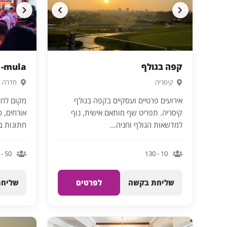
קפה בגולף
mula- מולה הויליג’
קיסריה
חדרה
אירועים פרטיים ועסקיים בקפה בגולף
קיסריה. תפריט שף מותאם אישית, נוף
אורחים, כ
למדשאות הגולף וחניה...
חתונות בוט
50 - 130
10 - 130
שליחת בקשה
לפרטים
שליחת