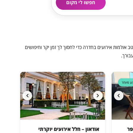
חפשו לי מקום
 אולמות אירועים בחדרה כדי לחסוך לך זמן יקר וחיפושים
בורך.
דקה 90
ע מיוחד
אודאון – חלל אירועים יוקרתי