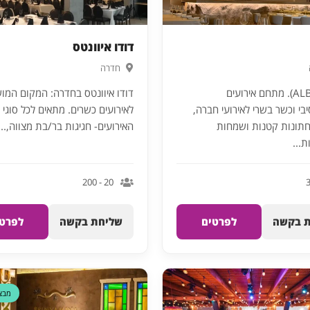
דודו איוונטס
חדרה
אלבא (ALBA). מתחם אירועים
דודו איוונטס בחדרה: המקום המו
י וכשר בשרי לאירועי חברה,
לאירועים כשרים. מתאים לכל סוגי
תונות קטנות ושמחות
האירועים- חגיגות בר/בת מצווה,...
...
20 - 200
 בקשה
לפרטים
שליחת בקשה
לפרטי
מבצ