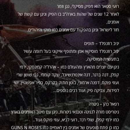
רועי סטאר הוא מפיק מסיקלי, נגן וזמר
לאחר 12 שנים של שהות בארה”ב בו הפיק וניגן עם קשת של
אומנים,
חזר לישראל וניגן בהפקות עם אמנים כמו מוקי והיהודים.
יניב רוזנפלד – תופים
יניב רוזנפלד מוסיקאי אמן ומתופף אייקוני בעל רזומה עשיר
בתעשיית המוסיקה,
ניגן עם יוצרים מהארץ ומהעולם כמו – אהרל’ה קמינסקי, ירמי
קפלן, דנה ברגר, דנה אינטרנשיונל, שקד קוממי, גבי שושן שרי
ועוזי פוקס, דפנה ארמוני, בוטן מתוק בקרקס, כפיר אפשטיין, ישי
לפידות, צביקה פיק ועוד רבים נוספים…
רפאל כהן – גיטרה
גיטריסט מורה לנגינה וטכנאי גיטרות, ניגן עם מיטב האומנים בארץ
כמו ירמי קפלן, שולי רנד, רועי לביא, עוזי פוקס ועוד..
כמו כן פתח מופעים של אמנים בין לאומיים כמו GUNS N ROSES