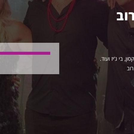
וב
ן, בי ג’יז ועוד.
רוב