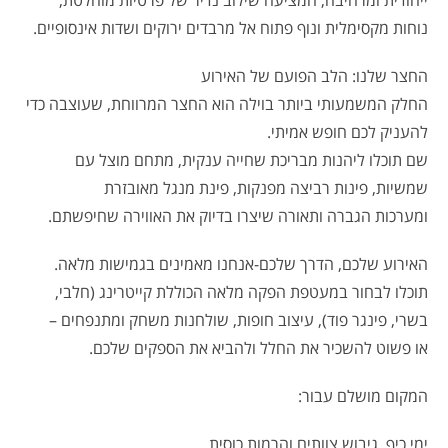
ייחודית ומרהיבה, המציעה שילוב נדיר של פרטיות מוחלטת,
נוחות מקסימלית ונוף פתוח אל מרבדים ירוקים ושדות אינסופיים.
החצר שלנו: הלב הפועם של האירוע
החלק המשמעותי ביותר בוילה הוא החצר המרווחת, שעוצבה כדי
להעניק לכם חופש אמיתי.
שם תוכלו ליהנות מבריכת שחייה ענקית, מתחם מוצל עם
שמשיות, פינות רביצה מפנקות, פינת מנגל מאובזרת
ומערכות הגברה ותאורה שיצרו בדיוק את האווירה שחיפשתם.
האירוע שלכם, הדרך שלכם-אנחנו מאמינים בגמישות מלאה.
תוכלו לבחור במעטפת הפקה מלאה הכוללת קייטרינג (חלבי,
בשרי, פינגר פוד), עיצוב חופות, שולחנות משחק ומתנפחים –
או פשוט להשכיר את החלל ולהביא את הספקים שלכם.
המקום מושלם עבור:
ימי כיף, גיבוש צוותים והרמות כוסית.