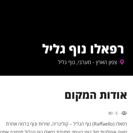
רפאלו נוף גליל
צפון הארץ - מערבי, נוף גליל
אודות המקום
5 - 80
רפאלו (Raffaello) נוף הגליל – קולינריה, שירות ונוף ברמה אחרת
חוויה איטלקית מול נופי העמק מסעדת רפאלו נוף הגליל מזמינה אתכ