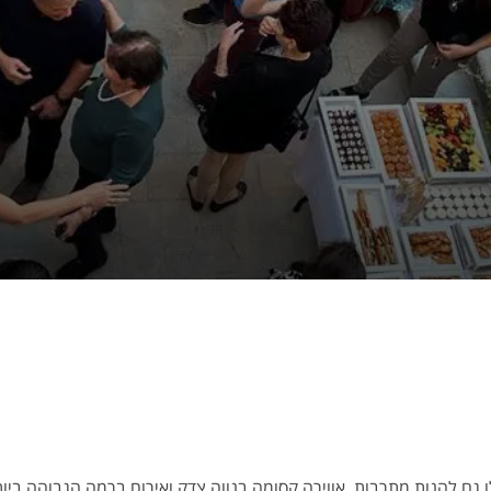
 גם להנות מתרבות, אווירה קסומה בנווה צדק ואירוח ברמה הגבוהה ביו