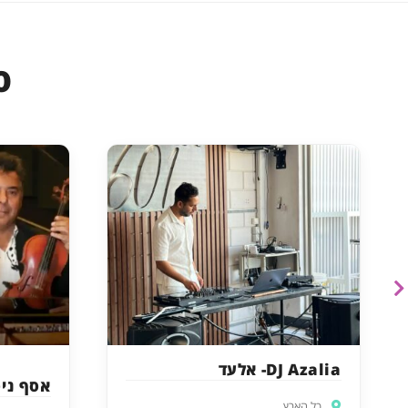
ס
DJ Azalia- אלעד
אסף ניס
כל הארץ