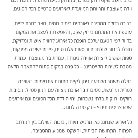
בלב מושב שקט וירוק במרכז, במרחק נגיעה מהעיר, מחכה לכם
וילה מעוצבת ומרווחת המיועדת לאירועים פרטיים מכל הסוגים.
בריכה גדולה ממתינה לאורחים בימים חמים, חצר רחבת ידיים
עוטפת את המתחם בירוק שקט, והאפשרות לעצב את המקום
בדיוק לפי הטעם שלכם הופכת כל אירוע לחוויה אישית ומדויקת.
תוכלו לבחור שולחנות וכיסאות אלגנטיים, פינות ישיבה מפנקות,
ספות ופופים ליצירת אווירה נינוחה, עמדת בר מעוצבת, עמדת
מטבח לשירות הקייטרינג – כל פרט במקום פתוח להתאמה מלאה.
בוילה משמר השבעה ניתן לקיים חתונות אינטימיות באווירה
כפרית ומרגשת, מסיבות בר או בת מצווה עם המון סטייל, מסיבות
רווקים ורווקות בלתי נשכחות, ימי הולדת מכל הסוגים וגם אירועים
שלא צריכים תירוץ – רק סיבה לחגוג.
כל אירוע שנחגג כאן מרגיש מיוחד, בזכות השילוב בין המרחב
הפתוח, התחושה הביתית, והשקט שמגיע מהסביבה.