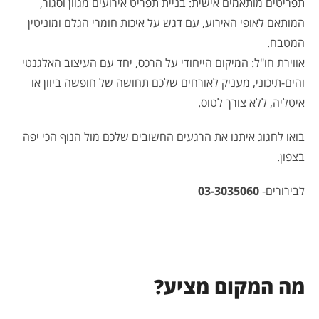
תפריטים מותאמים אישית: בניית תפריט אירועים מגוון וסגור,
המותאם לאופי האירוע, עם דגש על איכות חומרי הגלם ומוניטין
המטבח.
אווירת חו"ל: המיקום הייחודי על הרכס, יחד עם העיצוב האלגנטי
והים-תיכוני, מעניק לאורחים שלכם תחושה של חופשה ביוון או
איטליה, ללא צורך לטוס.
בואו לחגוג איתנו את הרגעים החשובים שלכם מול הנוף הכי יפה
בצפון.
לבירורים-
03-3035060
מה המקום מציע?