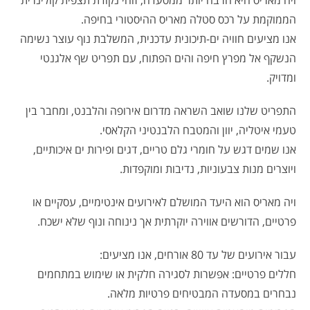
ויה מאריס היא הרבה יותר ממסעדה; זוהי נקודת תצפית קולינרית
הממוקמת על רכס סטלה מאריס ההיסטורי בחיפה.
אנו מציעים חוויה ים-תיכונית עדכנית, המשלבת נוף עוצר נשימה
הנשקף אל מפרץ חיפה והים הפתוח, עם תפריט שף אלגנטי
ומדויק.
התפריט שלנו שואב השראה מדרום אירופה והלבנט, ומחבר בין
טעמי איטליה, יוון והמטבח הלבנטיני הקלאסי.
אנו שמים דגש על חומרי גלם טריים, דגים ופירות ים איכותיים,
ויוצרים מנות צבעוניות, נדיבות ומוקפדות.
ויה מאריס הוא היעד המושלם לאירועים אינטימיים, עסקיים או
פרטיים, הדורשים אווירה יוקרתית אך נינוחה ונוף שלא ישכח.
עבור אירועים של עד 80 אורחים, אנו מציעים:
חללים פרטיים: אפשרות לסגירה חלקית או שימוש במתחמים
נבחרים במסעדה המבטיחים פרטיות מלאה.