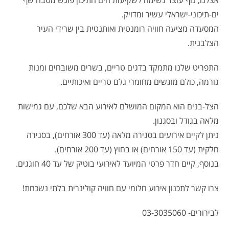
אצלנו, נוף עוצר נשימה לשקיעות הים התיכון פוגש מטבח שף
ים-תיכוני-ישראלי עשיר ומדויק.
המסעדה מציעה חוויה רומנטית ואותנטית בין שרידי העיר
הצלבנית.
התפריט שלנו מתמקד בדגים טריים, בשרים משובחים ומנות
גורמה, כולם מוגשים מחומרי גלם טריים ואיכותיים.
הצל-בנים הוא המקום המושלם לאירוע הבא שלכם, עם גמישות
מלאה בגודל ובסגנון.
ניתן לקיים אירועים בסגירה מלאה (עד 300 אורחים), בסגירה
חלקית (עד 150 אורחים) או בחוץ (עד 200 אורחים).
בנוסף, קיים חדר פרטי המיועד לאירועי בוטיק של עד 40 חוגגים.
צרו קשר לתכנון אירוע חלומי עם חוויה קולינרית בלתי נשכחת!
לבירורים- 03-3035060