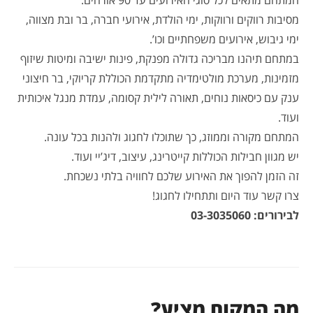
המתחם מתאים לכל סוגי האירועים עד 90 אורחים:
מסיבות רווקים ורווקות, ימי הולדת, אירועי חברה, בר ובת מצווה,
ימי גיבוש, אירועים משפחתיים וכו’.
במתחם תיהנו מבריכה גדולה מפנקת, פינות ישיבה ומיטות שיזוף
מזמינות, מערכת מולטימדיה מתקדמת הכוללת קריוקי, בר חיצוני
ענק עם כיסאות נוחים, תאורה לילית קסומה, עמדת מנגל איכותית
ועוד.
המתחם מקורה וממוזג, כך שתוכלו לחגוג ולהנות בכל עונה.
יש מגוון חבילות הכוללות קייטרינג, עיצוב, דיג’יי ועוד.
זה הזמן להפוך את האירוע שלכם לחוויה בלתי נשכחת.
צרו קשר עוד היום ותתחילו לחגוג!
לבירורים: 03-3035060
מה המקום מציע?