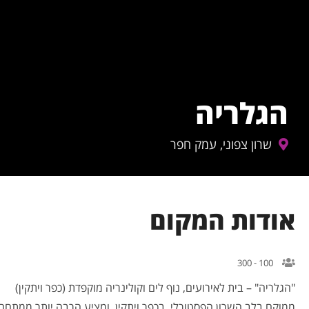
הגלריה
שרון צפוני, עמק חפר
אודות המקום
100 - 300
"הגלריה" – בית לאירועים, נוף לים וקולינריה מוקפדת (כפר ויתקין)
ממוקם בלב השרון הפסטורלי, בכפר ויתקין, ומציע הרבה יותר ממתחם 