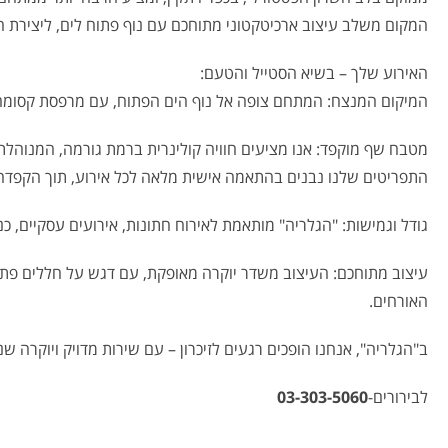
המקום משלב עיצוב ארכיטקטוני מתוחכם עם נוף פתוח לים, ליצירת חו
האירוע שלך – בשיא הסטייל והטעם:
המיקום המנצח: המתחם צופה אל נוף הים הפתוח, עם מרפסת קסומה 
מטבח שף מוקפד: אנו מציעים חוויה קולינרית ברמת גורמה, המנוהלת 
התפריטים שלנו נבנים בהתאמה אישית מלאה לכל אירוע, תוך הקפדה על
גודל וגמישות: "הגלריה" מותאמת לאירוח חתונות, אירועים עסקיים, כנסים וכל סוגי החגיגו
עיצוב מתוחכם: העיצוב משדר יוקרה מאופקת, עם דגש על חללים פתוח
האורחים.
ב"הגלריה", אנחנו הופכים רגעים לזיכרון – עם שירות מדויק ויוקרה ש
לבירורים-
03-303-5060