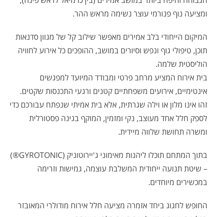
הגבוהה והיפה ביותר במושב אמירים (בין כרמיאל לראש פינה),
ומציעה נוף פנורמי עוצר נשימה מראש ההר.
המיקום הייחודי בלב אמירים מאפשר שילוב קל של מגוון סדנאות
תוכן, טיפולי גוף ונפש וסיורים במושב, ההופכים כל אירוע לחוויה
הוליסטית שלמה.
בית אירוח המציע מרחב פרטי ומבודד המיועד למפגשים
אינטימיים, אירועים משפחתיים קטנים ורגעי התכנסות שקטים.
זהו אינו מלון או וילה שגרתית, אלא בית אמיתי שנפתח עבורכם כדי
לספק חלל אחד מעוצב, נקי ומזמין, המוקף בגינה פסטורלית
ומשרה תחושת שלווה מיידית.
בתוך המתחם תוכלו ליהנות מאימוני ג'יירוטוניק (GYROTONIC®)
– שיטת תנועה ייחודית המשלבת עוצמה, גמישות וזרימה
במכשירים מיוחדים.
החופש לחגוג ביחד אזמרה מציעה חלל אירוח מודולרי המאובזר